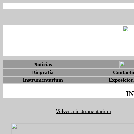
Noticias
Biografía
Contacto
Instrumentarium
Exposicion
I
Volver a instrumentarium